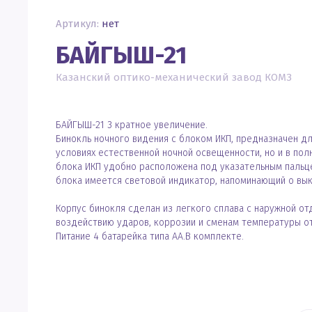
Артикул:
нет
БАЙГЫШ-21
Казанский оптико-механический завод КОМЗ
БАЙГЫШ-21 3 кратное увеличение.
Бинокль ночного видения с блоком ИКП, предназначен д
условиях естественной ночной освещенности, но и в пол
блока ИКП удобно расположена под указательным пальце
блока имеется световой индикатор, напоминающий о вык
Корпус бинокля сделан из легкого сплава с наружной от
воздействию ударов, коррозии и сменам температуры от 
Питание 4 батарейка типа АА.В комплекте.